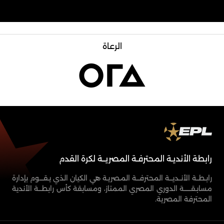
الرعاة
رابطة الأنديـة المحترفـة المصريــة لكرة القدم
رابـطــة الأنــديـــة المحترفـــة المـصريـة هي الكيان الذي يـقــــوم بإدارة
مسابـقـــــــة الدوري المصري الممتاز، ومسابقة كأس رابطـــة الأندية
المحترفة المصرية.