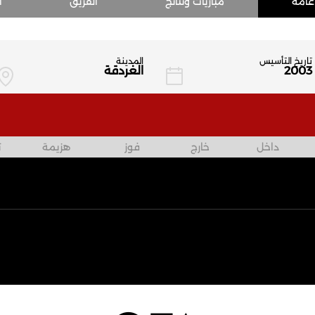
عامة
مباريات ونتائج
الفريق
ا
تاريخ التأسيس
المدينة
2003
الغردقة
داخل
خارج
فوز
هزيمة
ت
الرعاة