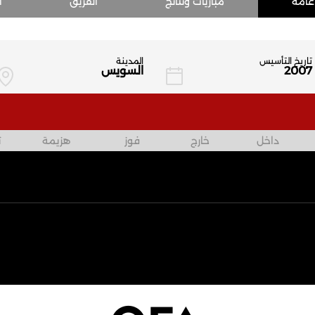
عامة
مباريات ونتائج
الفريق
ا
تاريخ التأسيس
المدينة
2007
السويس
داخل
خارج
فوز
هزيمة
ت
الرعاة