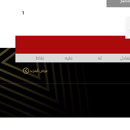
لأخبار
1
عادل
له
عليه
نقاط
عرض المزيد