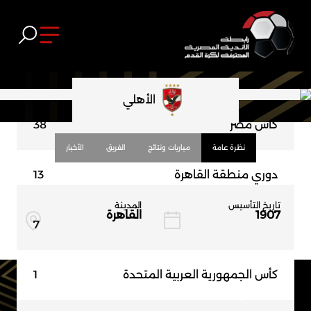
الدوري المصري
45
الأهلي
كأس مصر
38
نظرة عامة
مباريات ونتائج
الفريق
الأخبار
دوري منطقة القاهرة
13
تاريخ التأسيس
المدينة
1907
القاهرة
كأس السلطان حسين
7
كأس الجمهورية العربية المتحدة
1
الألقاب