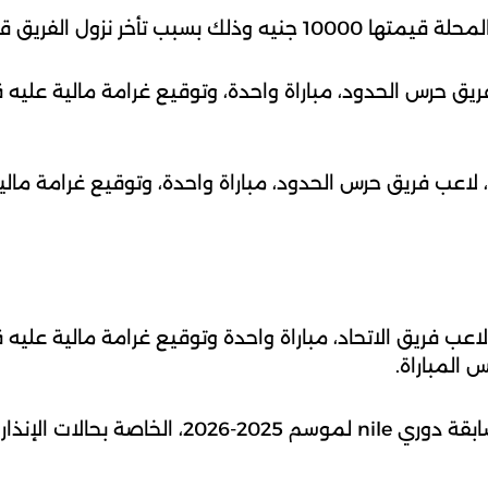
نزول الفريق قبل بداية المباراة
 المباراة.
مع تطبيق المادة 54 من لائحة مسابقة دوري nile لمو